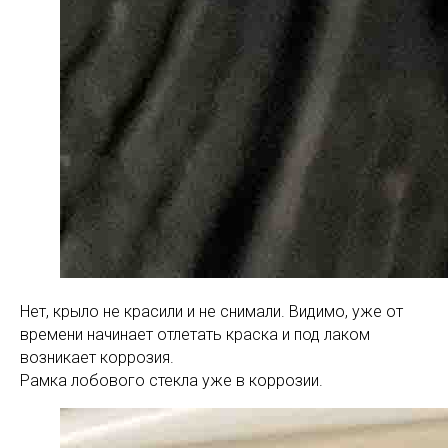
Нет, крыло не красили и не снимали. Видимо, уже от
времени начинает отлетать краска и под лаком
возникает коррозия.
Рамка лобового стекла уже в коррозии.