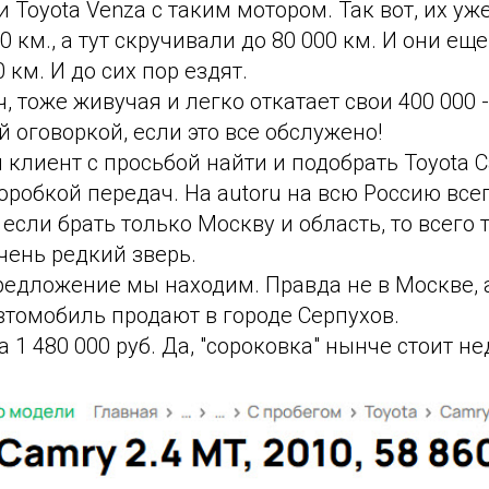
 Toyota Venza с таким мотором. Так вот, их уж
0 км., а тут скручивали до 80 000 км. И они ещ
 км. И до сих пор ездят.
, тоже живучая и легко откатает свои 400 000 -
й оговоркой, если это все обслужено!
 клиент с просьбой найти и подобрать Toyota C
робкой передач. На autoru на всю Россию все
если брать только Москву и область, то всего 
чень редкий зверь.
редложение мы находим. Правда не в Москве, 
втомобиль продают в городе Серпухов.
 1 480 000 руб. Да, "сороковка" нынче стоит н