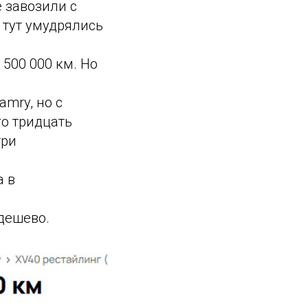
е завозили с
е тут умудрялись
 500 000 км. Но
amry, но с
го тридцать
три
а в
едешево.