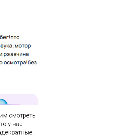
бим смотреть
то у нас
адекватные.