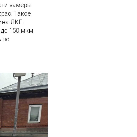
сти замеры
рас. Такое
щина ЛКП
 до 150 мкм.
ь по