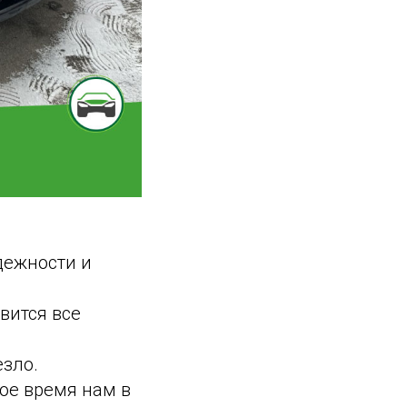
дежности и
вится все
езло.
вое время нам в