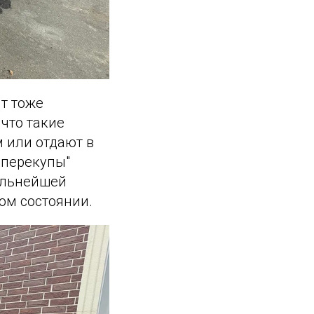
т тоже
что такие
 или отдают в
 "перекупы"
дальнейшей
ом состоянии.